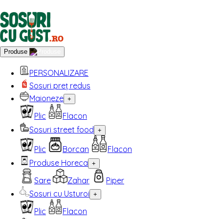
Produse
PERSONALIZARE
Sosuri preț redus
Maioneze
+
Plic
Flacon
Sosuri street food
+
Plic
Borcan
Flacon
Produse Horeca
+
Sare
Zahar
Piper
Sosuri cu Usturoi
+
Plic
Flacon