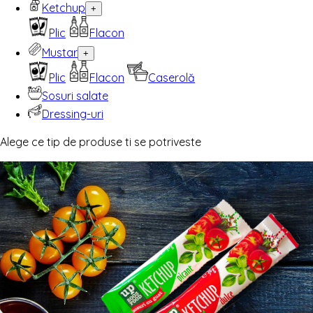
Ketchup
+
Plic
Flacon
Mustar
+
Plic
Flacon
Caserolă
Sosuri salate
Dressing-uri
Alege ce tip de produse ti se potriveste