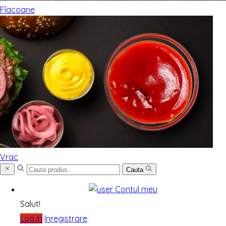
Flacoane
Vrac
Cauta
Contul meu
Salut!
Log In
Inregistrare