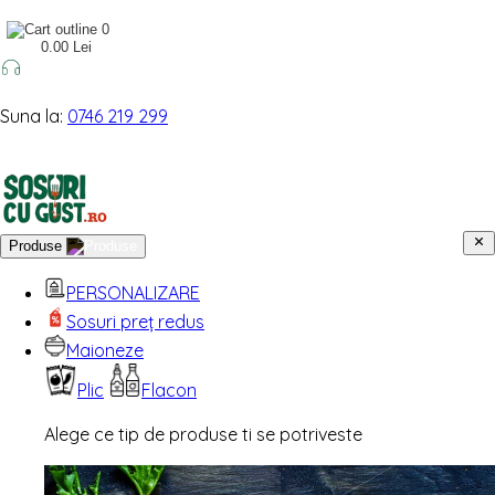
0
0.00 Lei
Suna la:
0746 219 299
Produse
PERSONALIZARE
Sosuri preț redus
Maioneze
Plic
Flacon
Alege ce tip de produse ti se potriveste