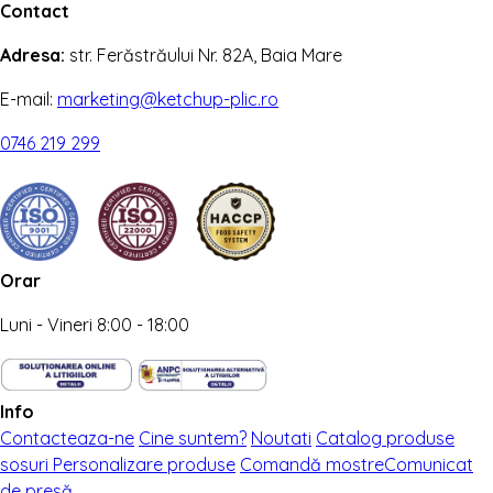
Contact
Adresa:
str. Ferăstrăului Nr. 82A, Baia Mare
E-mail:
marketing@ketchup-plic.ro
0746 219 299
Orar
Luni - Vineri 8:00 - 18:00
Info
Contacteaza-ne
Cine suntem?
Noutati
Catalog produse
sosuri
Personalizare produse
Comandă mostre
Comunicat
de presă