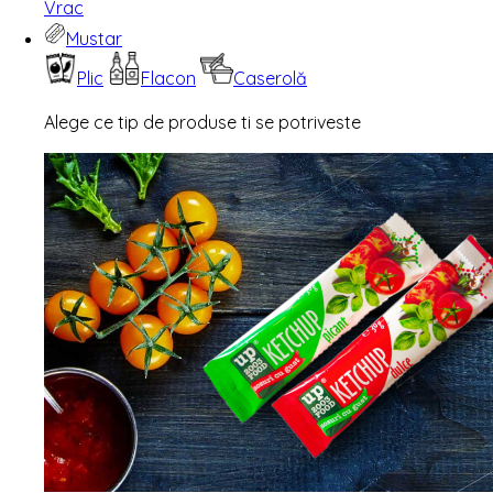
Vrac
Mustar
Plic
Flacon
Caserolă
Alege ce tip de produse ti se potriveste