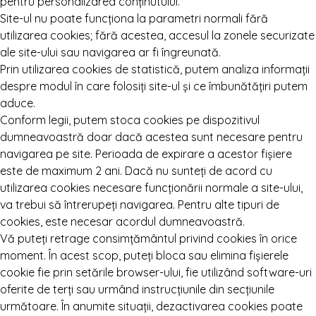
pentru personalizarea conținutului.
Site-ul nu poate funcționa la parametri normali fără
utilizarea cookies; fără acestea, accesul la zonele securizate
ale site-ului sau navigarea ar fi îngreunată.
Prin utilizarea cookies de statistică, putem analiza informații
despre modul în care folosiți site-ul și ce îmbunătățiri putem
aduce.
Conform legii, putem stoca cookies pe dispozitivul
dumneavoastră doar dacă acestea sunt necesare pentru
navigarea pe site. Perioada de expirare a acestor fișiere
este de maximum 2 ani. Dacă nu sunteți de acord cu
utilizarea cookies necesare funcționării normale a site-ului,
va trebui să întrerupeți navigarea. Pentru alte tipuri de
cookies, este necesar acordul dumneavoastră.
Vă puteți retrage consimțământul privind cookies în orice
moment. În acest scop, puteți bloca sau elimina fișierele
cookie fie prin setările browser-ului, fie utilizând software-uri
oferite de terți sau urmând instrucțiunile din secțiunile
următoare. În anumite situații, dezactivarea cookies poate