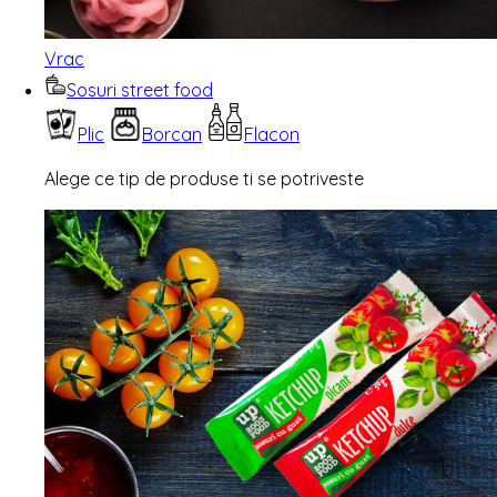
Vrac
Sosuri street food
Plic
Borcan
Flacon
Alege ce tip de produse ti se potriveste