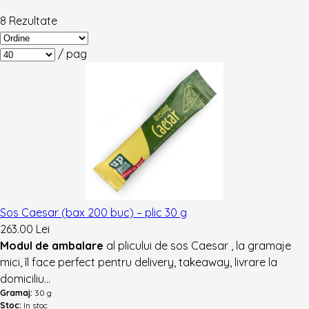
8 Rezultate
/
pag
Sos Caesar (bax 200 buc) – plic 30 g
263.00 Lei
Modul de ambalare
al plicului de sos Caesar , la gramaje
mici, îl face perfect pentru delivery, takeaway, livrare la
domiciliu...
Gramaj:
30 g
Stoc:
In stoc