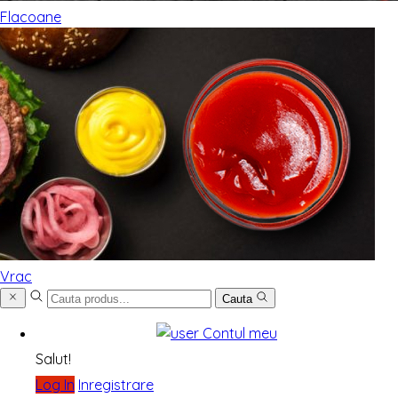
Flacoane
Vrac
Cauta
Contul meu
Salut!
Log In
Inregistrare