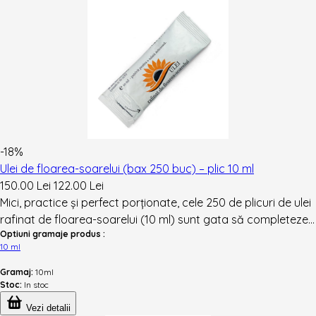
-18%
Ulei de floarea-soarelui (bax 250 buc) – plic 10 ml
150.00 Lei
122.00 Lei
Mici, practice și perfect porționate, cele 250 de plicuri de ulei
rafinat de floarea-soarelui (10 ml) sunt gata să completeze...
Optiuni gramaje produs :
10 ml
Gramaj:
10ml
Stoc:
In stoc
Vezi detalii