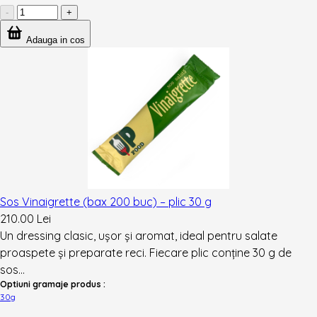
-
+
Adauga in cos
Sos Vinaigrette (bax 200 buc) – plic 30 g
210.00 Lei
Un dressing clasic, ușor și aromat, ideal pentru salate
proaspete și preparate reci. Fiecare plic conține 30 g de
sos...
Optiuni gramaje produs :
30g