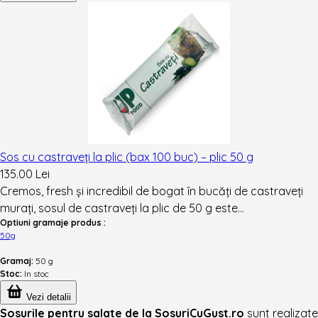
Sos cu castraveți la plic (bax 100 buc) – plic 50 g
135.00 Lei
Cremos, fresh și incredibil de bogat în bucăți de castraveți
murați, sosul de castraveți la plic de 50 g este...
Optiuni gramaje produs :
50g
Gramaj:
50 g
Stoc:
In stoc
Vezi detalii
Sosurile pentru salate de la SosuriCuGust.ro
sunt realizate