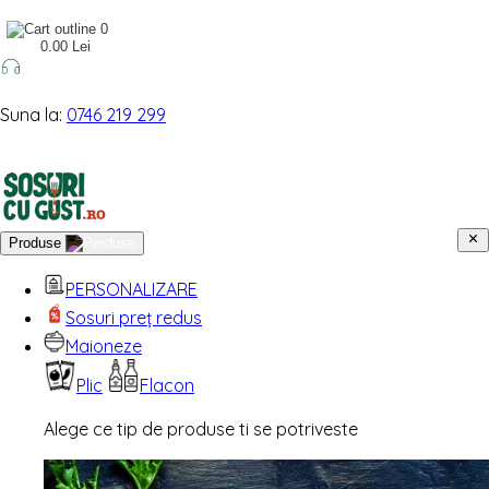
0
0.00 Lei
Suna la:
0746 219 299
Produse
PERSONALIZARE
Sosuri preț redus
Maioneze
Plic
Flacon
Alege ce tip de produse ti se potriveste