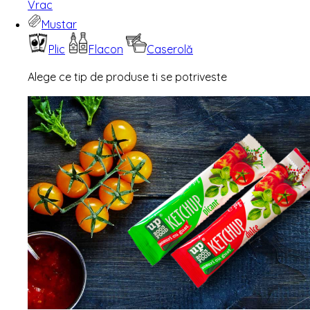
Vrac
Mustar
Plic
Flacon
Caserolă
Alege ce tip de produse ti se potriveste