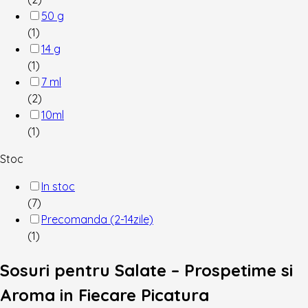
50 g
(1)
14 g
(1)
7 ml
(2)
10ml
(1)
Stoc
In stoc
(7)
Precomanda (2-14zile)
(1)
Sosuri pentru Salate – Prospetime si
Aroma in Fiecare Picatura