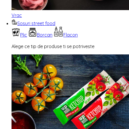
Vrac
Sosuri street food
Plic
Borcan
Flacon
Alege ce tip de produse ti se potriveste