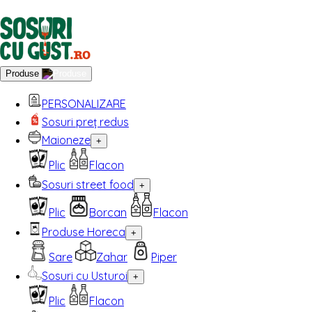
Produse
PERSONALIZARE
Sosuri preț redus
Maioneze
+
Plic
Flacon
Sosuri street food
+
Plic
Borcan
Flacon
Produse Horeca
+
Sare
Zahar
Piper
Sosuri cu Usturoi
+
Plic
Flacon