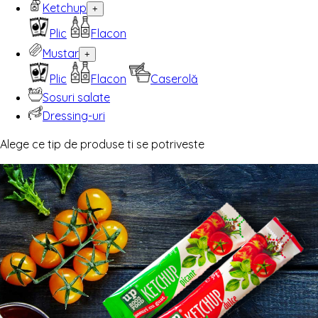
Ketchup
+
Plic
Flacon
Mustar
+
Plic
Flacon
Caserolă
Sosuri salate
Dressing-uri
Alege ce tip de produse ti se potriveste