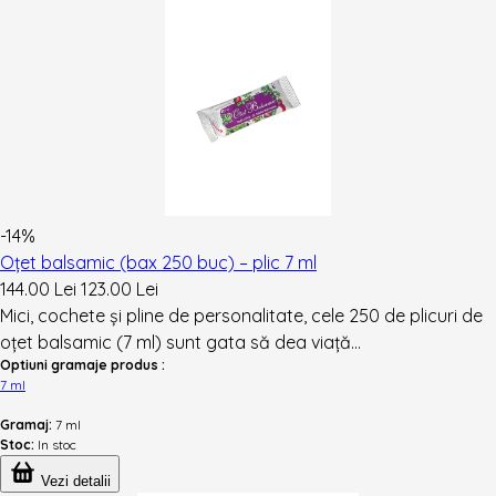
-14%
Oțet balsamic (bax 250 buc) – plic 7 ml
144.00 Lei
123.00 Lei
Mici, cochete și pline de personalitate, cele 250 de plicuri de
oțet balsamic (7 ml) sunt gata să dea viață...
Optiuni gramaje produs :
7 ml
Gramaj:
7 ml
Stoc:
In stoc
Vezi detalii