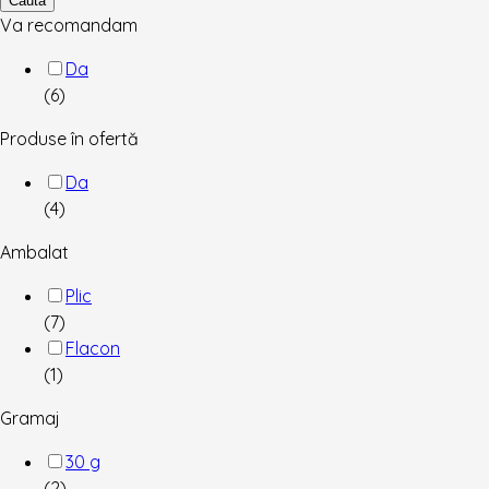
Cauta
Va recomandam
Da
(6)
Produse în ofertă
Da
(4)
Ambalat
Plic
(7)
Flacon
(1)
Gramaj
30 g
(2)