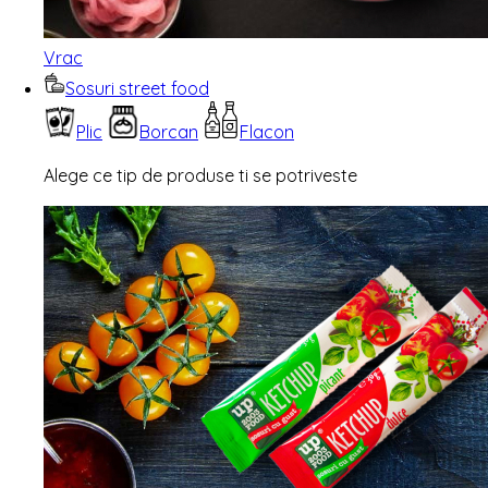
Vrac
Sosuri street food
Plic
Borcan
Flacon
Alege ce tip de produse ti se potriveste