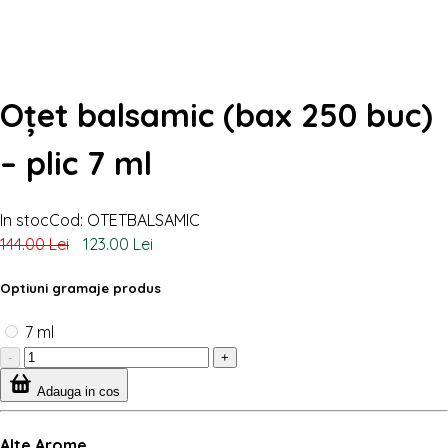
Oțet balsamic (bax 250 buc)
– plic 7 ml
In stoc
Cod: OTETBALSAMIC
144.00 Lei
123.00 Lei
Optiuni gramaje produs
7 ml
-
+
Adauga in cos
Alte Arome