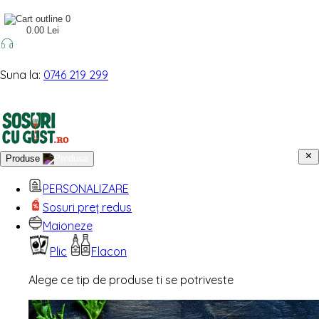
0
0.00 Lei
Suna la:
0746 219 299
Produse
PERSONALIZARE
Sosuri preț redus
Maioneze
Plic
Flacon
Alege ce tip de produse ti se potriveste