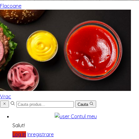
Flacoane
Vrac
Cauta
Contul meu
Salut!
Log In
Inregistrare