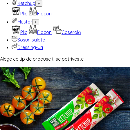
Ketchup
+
Plic
Flacon
Mustar
+
Plic
Flacon
Caserolă
Sosuri salate
Dressing-uri
Alege ce tip de produse ti se potriveste