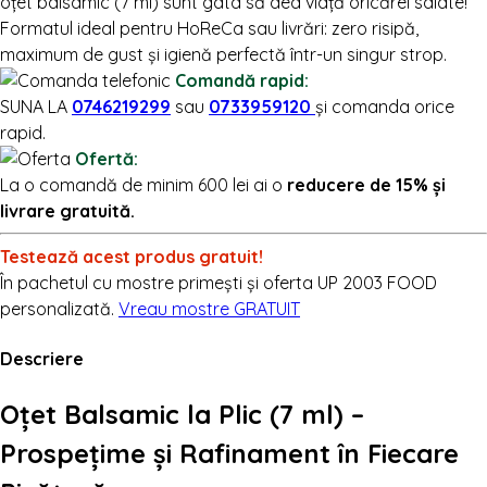
oțet balsamic (7 ml) sunt gata să dea viață oricărei salate!
Formatul ideal pentru HoReCa sau livrări: zero risipă,
maximum de gust și igienă perfectă într-un singur strop.
Comandă rapid:
SUNA LA
0746219299
sau
0733959120
și comanda orice
rapid.
Ofertă:
La o comandă de minim 600 lei ai o
reducere de 15% și
livrare gratuită.
Testează acest produs gratuit!
În pachetul cu mostre primești și oferta UP 2003 FOOD
personalizată.
Vreau mostre GRATUIT
Descriere
Oțet Balsamic la Plic (7 ml) –
Prospețime și Rafinament în Fiecare