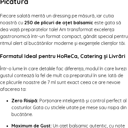
Picătură
Fiecare salată merită un dressing pe măsură, iar cutia
noastră cu
250 de plicuri de oțet balsamic
este gata să
dea viață preparatelor tale! Am transformat excelența
gastronomică într-un format compact, gândit special pentru
ritmul alert al bucătăriilor moderne și exigențele clienților tăi.
Formatul Ideal pentru HoReCa, Catering și Livrări
Într-o lume în care detaliile fac diferența, modul în care livrezi
gustul contează la fel de mult ca preparatul în sine. Iată de
ce plicurile noastre de 7 ml sunt exact ceea ce are nevoie
afacerea ta:
Zero Risipă:
Porționare inteligentă și control perfect al
costurilor. Gata cu sticlele uitate pe mese sau risipa din
bucătărie.
Maximum de Gust:
Un oțet balsamic autentic, cu note