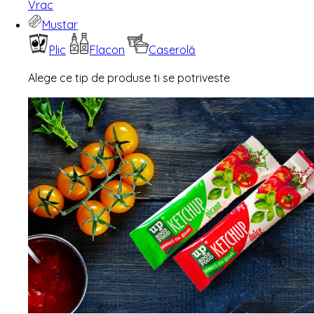
Vrac
Mustar
Plic
Flacon
Caserolă
Alege ce tip de produse ti se potriveste