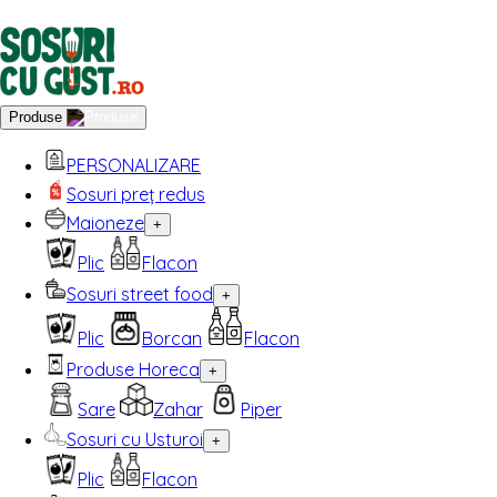
Produse
PERSONALIZARE
Sosuri preț redus
Maioneze
+
Plic
Flacon
Sosuri street food
+
Plic
Borcan
Flacon
Produse Horeca
+
Sare
Zahar
Piper
Sosuri cu Usturoi
+
Plic
Flacon