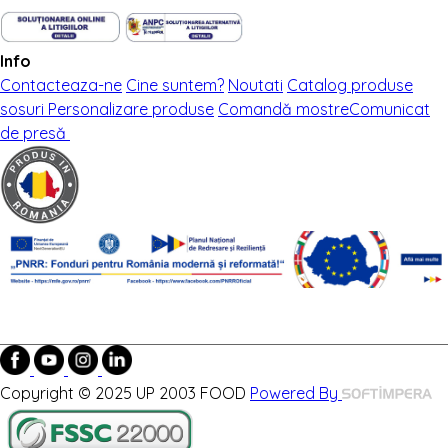
Info
Contacteaza-ne
Cine suntem?
Noutati
Catalog produse
sosuri
Personalizare produse
Comandă mostre
Comunicat
de presă
Copyright © 2025 UP 2003 FOOD
Powered By