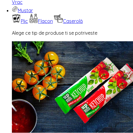
Vrac
Mustar
Plic
Flacon
Caserolă
Alege ce tip de produse ti se potriveste