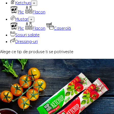
Ketchup
+
Plic
Flacon
Mustar
+
Plic
Flacon
Caserolă
Sosuri salate
Dressing-uri
Alege ce tip de produse ti se potriveste