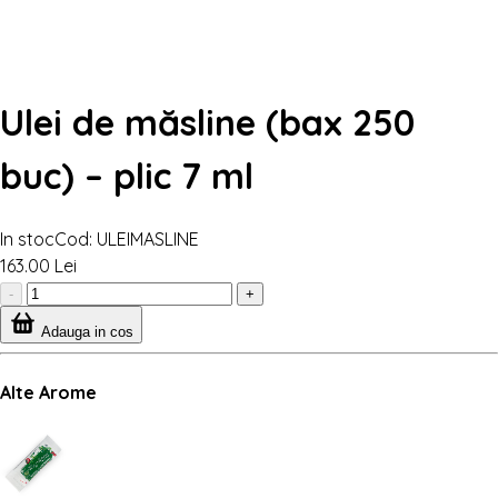
Ulei de măsline (bax 250
buc) – plic 7 ml
In stoc
Cod: ULEIMASLINE
163.00 Lei
-
+
Adauga in cos
Alte Arome