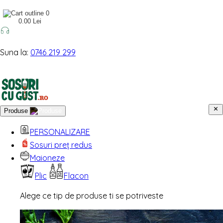
0
0.00 Lei
Suna la:
0746 219 299
Produse
PERSONALIZARE
Sosuri preț redus
Maioneze
Plic
Flacon
Alege ce tip de produse ti se potriveste