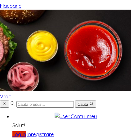
Flacoane
Vrac
Cauta
Contul meu
Salut!
Log In
Inregistrare