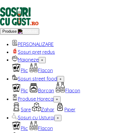
Produse
PERSONALIZARE
Sosuri preț redus
Maioneze
+
Plic
Flacon
Sosuri street food
+
Plic
Borcan
Flacon
Produse Horeca
+
Sare
Zahar
Piper
Sosuri cu Usturoi
+
Plic
Flacon