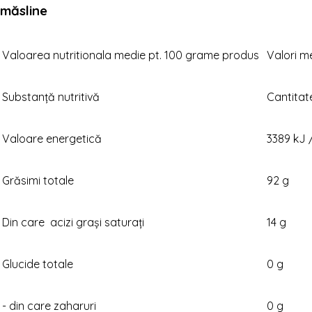
măsline
Valoarea nutritionala medie pt. 100 grame produs
Valori m
Substanţă nutritivă
Cantitat
Valoare energetică
3389 kJ 
Grăsimi totale
92 g
Din care acizi grași saturați
14 g
Glucide totale
0 g
- din care zaharuri
0 g