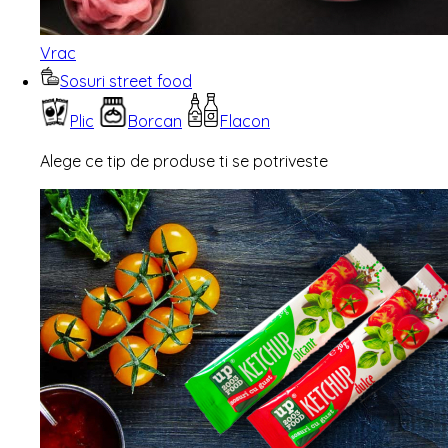
Vrac
Sosuri street food
Plic
Borcan
Flacon
Alege ce tip de produse ti se potriveste