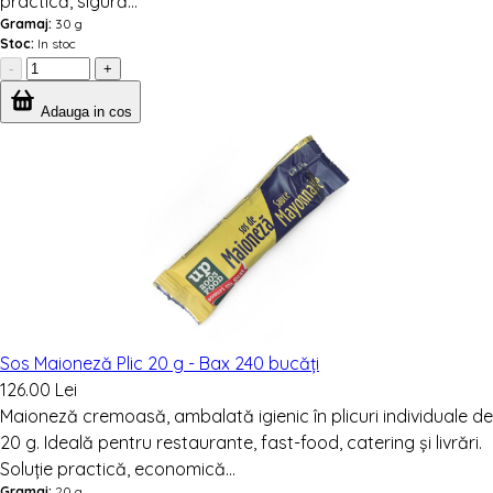
practică, sigură...
Gramaj:
30 g
Stoc:
In stoc
-
+
Adauga in cos
Sos Maioneză Plic 20 g - Bax 240 bucăți
126.00 Lei
Maioneză cremoasă, ambalată igienic în plicuri individuale de
20 g. Ideală pentru restaurante, fast-food, catering și livrări.
Soluție practică, economică...
Gramaj:
20 g