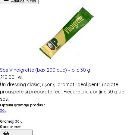
Adauga in cos
Sos Vinaigrette (bax 200 buc) – plic 30 g
210.00 Lei
Un dressing clasic, ușor și aromat, ideal pentru salate
proaspete și preparate reci. Fiecare plic conține 30 g de
sos...
Optiuni gramaje produs :
30g
Gramaj:
30 g
Stoc:
In stoc