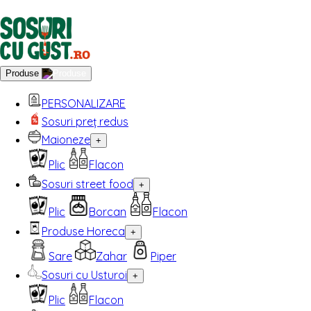
Produse
PERSONALIZARE
Sosuri preț redus
Maioneze
+
Plic
Flacon
Sosuri street food
+
Plic
Borcan
Flacon
Produse Horeca
+
Sare
Zahar
Piper
Sosuri cu Usturoi
+
Plic
Flacon