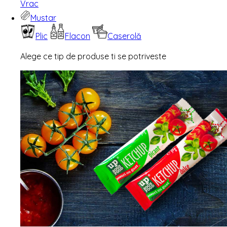
Vrac
Mustar
Plic
Flacon
Caserolă
Alege ce tip de produse ti se potriveste