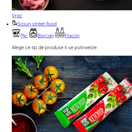
Vrac
Sosuri street food
Plic
Borcan
Flacon
Alege ce tip de produse ti se potriveste