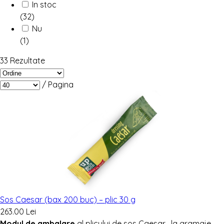
In stoc
(32)
Nu
(1)
33 Rezultate
/
Pagina
Sos Caesar (bax 200 buc) – plic 30 g
263.00 Lei
Modul de ambalare
al plicului de sos Caesar , la gramaje