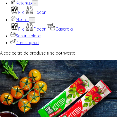
Ketchup
+
Plic
Flacon
Mustar
+
Plic
Flacon
Caserolă
Sosuri salate
Dressing-uri
Alege ce tip de produse ti se potriveste