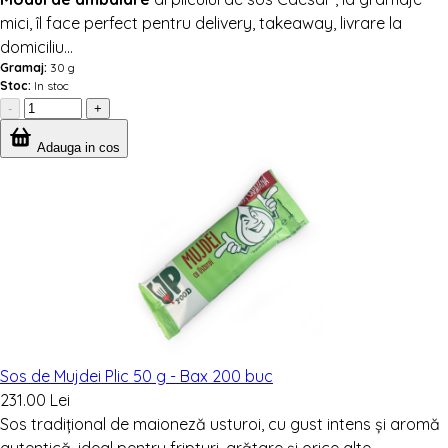
mici, îl face perfect pentru delivery, takeaway, livrare la
domiciliu...
Gramaj:
30 g
Stoc:
In stoc
-
+
Adauga in cos
Sos de Mujdei Plic 50 g - Bax 200 buc
231.00 Lei
Sos tradițional de maioneză usturoi, cu gust intens și aromă