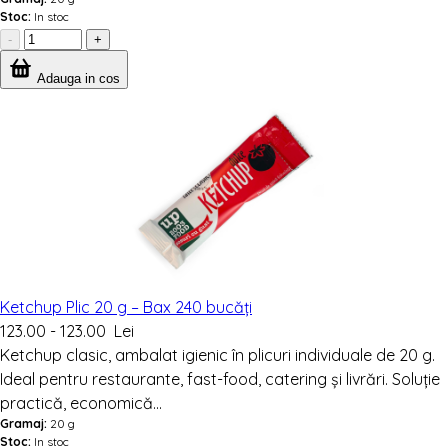
Stoc:
In stoc
-
+
Adauga in cos
Ketchup Plic 20 g – Bax 240 bucăți
123.00 - 123.00 Lei
Ketchup clasic, ambalat igienic în plicuri individuale de 20 g.
Ideal pentru restaurante, fast-food, catering și livrări. Soluție
practică, economică...
Gramaj:
20 g
Stoc:
In stoc