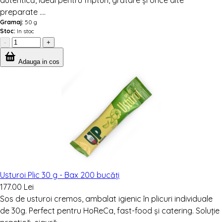
autentică, ideal pentru fripturi, grătare și orice alte
preparate ....
Gramaj:
50 g
Stoc:
In stoc
-
+
Adauga in cos
Usturoi Plic 30 g - Bax 200 bucăți
177.00 Lei
Sos de usturoi cremos, ambalat igienic în plicuri individuale
de 30g. Perfect pentru HoReCa, fast-food și catering. Soluție