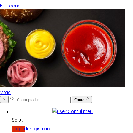
Flacoane
Vrac
Cauta
Contul meu
Salut!
Log In
Inregistrare