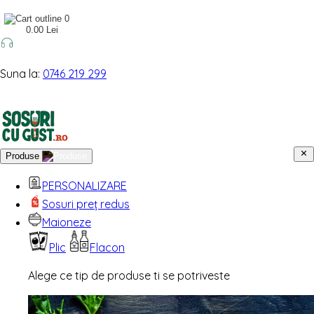
0
0.00 Lei
Suna la:
0746 219 299
Produse
PERSONALIZARE
Sosuri preț redus
Maioneze
Plic
Flacon
Alege ce tip de produse ti se potriveste