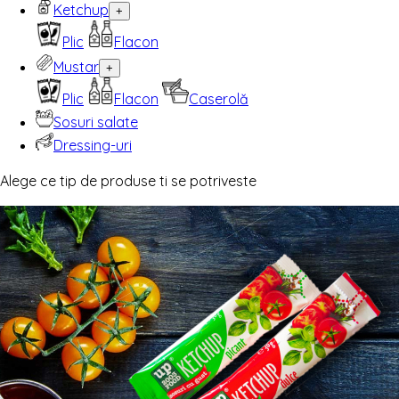
Ketchup
+
Plic
Flacon
Mustar
+
Plic
Flacon
Caserolă
Sosuri salate
Dressing-uri
Alege ce tip de produse ti se potriveste