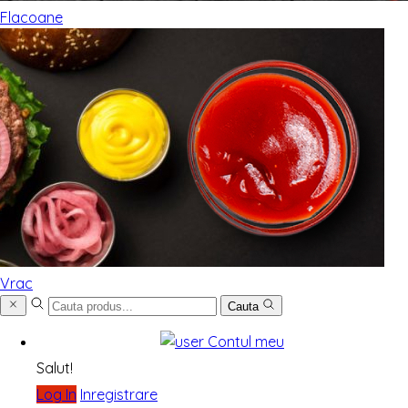
Flacoane
Vrac
Cauta
Contul meu
Salut!
Log In
Inregistrare