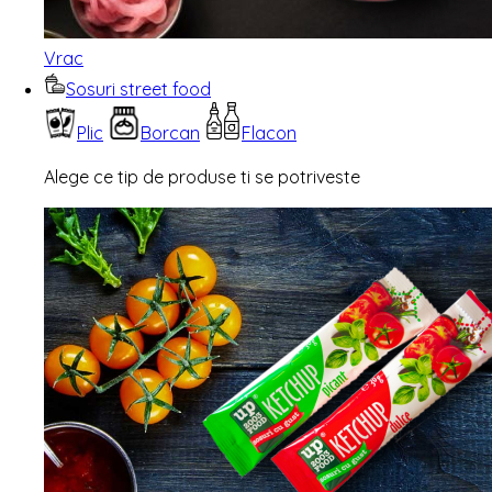
Vrac
Sosuri street food
Plic
Borcan
Flacon
Alege ce tip de produse ti se potriveste