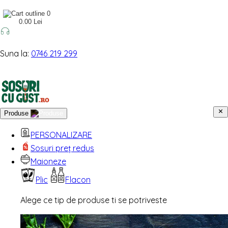
0
0.00 Lei
Suna la:
0746 219 299
Produse
PERSONALIZARE
Sosuri preț redus
Maioneze
Plic
Flacon
Alege ce tip de produse ti se potriveste