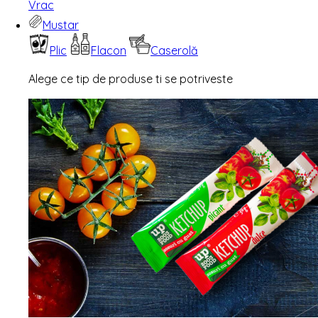
Vrac
Mustar
Plic
Flacon
Caserolă
Alege ce tip de produse ti se potriveste