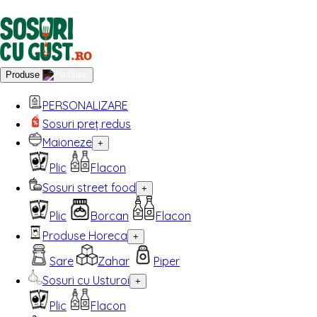
Produse
PERSONALIZARE
Sosuri preț redus
Maioneze
+
Plic
Flacon
Sosuri street food
+
Plic
Borcan
Flacon
Produse Horeca
+
Sare
Zahar
Piper
Sosuri cu Usturoi
+
Plic
Flacon