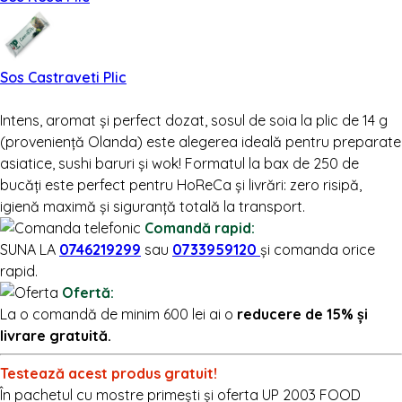
Sos Castraveti Plic
Intens, aromat și perfect dozat, sosul de soia la plic de 14 g
(proveniență Olanda) este alegerea ideală pentru preparate
asiatice, sushi baruri și wok! Formatul la bax de 250 de
bucăți este perfect pentru HoReCa și livrări: zero risipă,
igienă maximă și siguranță totală la transport.
Comandă rapid:
SUNA LA
0746219299
sau
0733959120
și comanda orice
rapid.
Ofertă:
La o comandă de minim 600 lei ai o
reducere de 15% și
livrare gratuită.
Testează acest produs gratuit!
În pachetul cu mostre primești și oferta UP 2003 FOOD