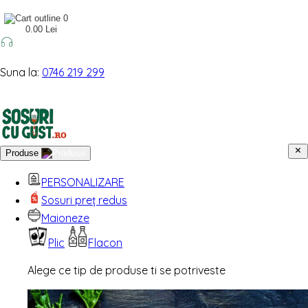
0
0.00 Lei
Suna la:
0746 219 299
Produse
PERSONALIZARE
Sosuri preț redus
Maioneze
Plic
Flacon
Alege ce tip de produse ti se potriveste