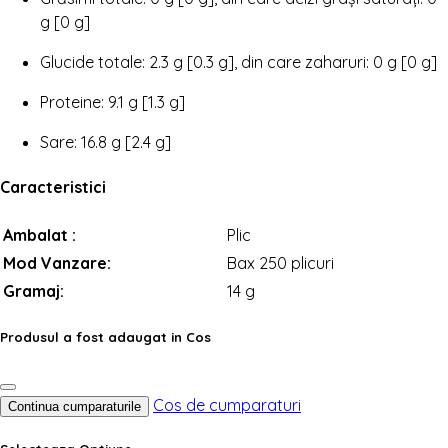
g [0 g]
Glucide totale: 2.3 g [0.3 g], din care zaharuri: 0 g [0 g]
Proteine: 9.1 g [1.3 g]
Sare: 16.8 g [2.4 g]
Caracteristici
Ambalat :
Plic
Mod Vanzare:
Bax 250 plicuri
Gramaj:
14 g
Produsul a fost adaugat in Cos
Cos de cumparaturi
Continua cumparaturile