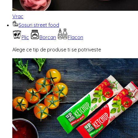
Vrac
Sosuri street food
Plic
Borcan
Flacon
Alege ce tip de produse ti se potriveste