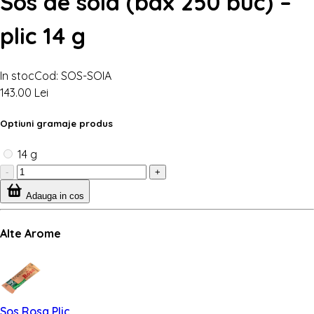
Sos de soia (bax 250 buc) –
plic 14 g
In stoc
Cod: SOS-SOIA
143.00 Lei
Optiuni gramaje produs
14 g
-
+
Adauga in cos
Alte Arome
Sos Rosa Plic