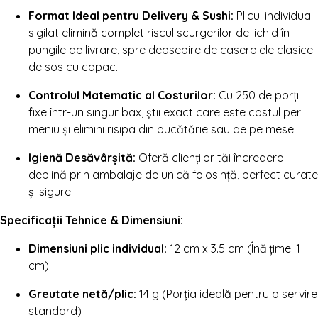
Format Ideal pentru Delivery & Sushi:
Plicul individual
sigilat elimină complet riscul scurgerilor de lichid în
pungile de livrare, spre deosebire de caserolele clasice
de sos cu capac.
Controlul Matematic al Costurilor:
Cu 250 de porții
fixe într-un singur bax, știi exact care este costul per
meniu și elimini risipa din bucătărie sau de pe mese.
Igienă Desăvârșită:
Oferă clienților tăi încredere
deplină prin ambalaje de unică folosință, perfect curate
și sigure.
Specificații Tehnice & Dimensiuni:
Dimensiuni plic individual:
12 cm x 3.5 cm (Înălțime: 1
cm)
Greutate netă/plic:
14 g (Porția ideală pentru o servire
standard)