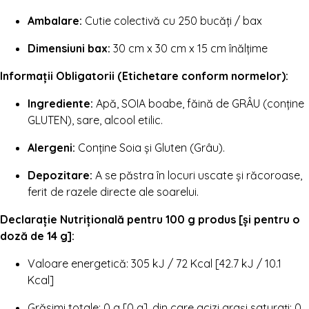
Ambalare:
Cutie colectivă cu 250 bucăți / bax
Dimensiuni bax:
30 cm x 30 cm x 15 cm înălțime
Informații Obligatorii (Etichetare conform normelor):
Ingrediente:
Apă, SOIA boabe, făină de GRÂU (conține
GLUTEN), sare, alcool etilic.
Alergeni:
Conține Soia și Gluten (Grâu).
Depozitare:
A se păstra în locuri uscate și răcoroase,
ferit de razele directe ale soarelui.
Declarație Nutrițională pentru 100 g produs [și pentru o
doză de 14 g]:
Valoare energetică: 305 kJ / 72 Kcal [42.7 kJ / 10.1
Kcal]
Grăsimi totale: 0 g [0 g], din care acizi grași saturați: 0