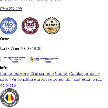
0746 219 299
Orar
Luni - Vineri 8:00 - 18:00
Info
Contacteaza-ne
Cine suntem?
Noutati
Catalog produse
sosuri
Personalizare produse
Comandă mostre
Comunicat
de presă