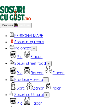
Produse
PERSONALIZARE
Sosuri preț redus
Maioneze
+
Plic
Flacon
Sosuri street food
+
Plic
Borcan
Flacon
Produse Horeca
+
Sare
Zahar
Piper
Sosuri cu Usturoi
+
Plic
Flacon