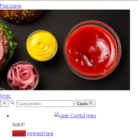
Flacoane
Vrac
Cauta
Contul meu
Salut!
Log In
Inregistrare