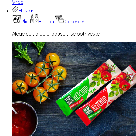
Vrac
Mustar
Plic
Flacon
Caserolă
Alege ce tip de produse ti se potriveste