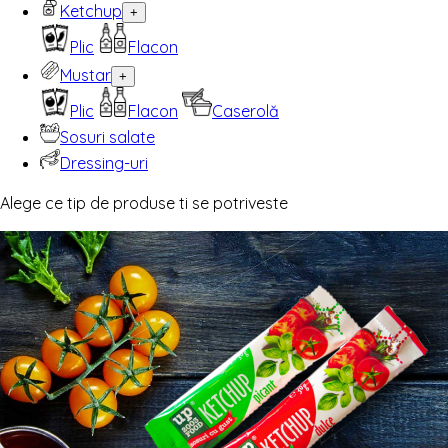
Ketchup
+
Plic
Flacon
Mustar
+
Plic
Flacon
Caserolă
Sosuri salate
Dressing-uri
Alege ce tip de produse ti se potriveste